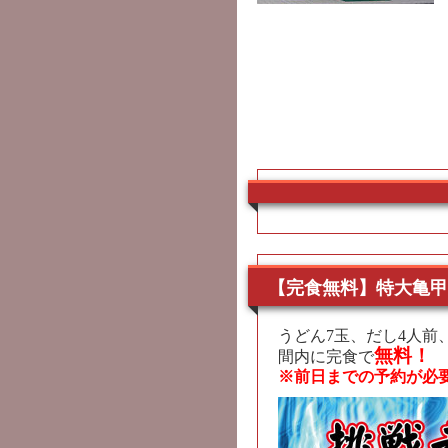
【完食無料】特大亀甲
うどん7玉、だし4人前
無料！
間内に完食で
※前日までの予約が必