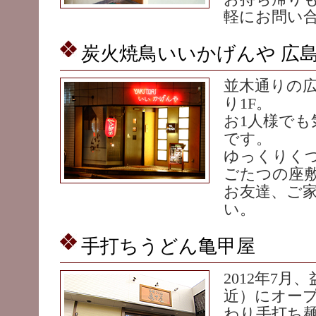
軽にお問い
炭火焼鳥いいかげんや 広
並木通りの
り1F。
お1人様でも
です。
ゆっくりく
ごたつの座
お友達、ご
い。
手打ちうどん亀甲屋
2012年7
近）にオー
わり手打ち