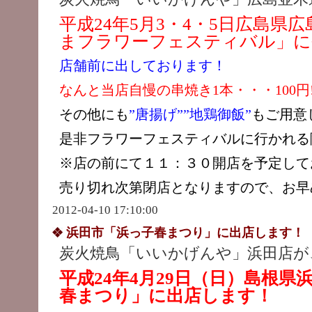
平成24年5月3・4・5日広島
県広
まフラワーフェスティバル」に
店舗前に出しております！
なんと当店自慢の串焼き1本・・・100円!
その他にも
”唐揚げ””地鶏御飯”
もご用意
是非フラワーフェスティバルに行かれる
※店の前にて１１：３０開店を予定して
売り切れ次第閉店となりますので、お早
2012-04-10 17:10:00
浜田市「浜っ子春まつり」に出店します！
炭火焼鳥「いいかげんや」浜田店が
平成24年4月29日（日）島根
春まつり」に出店します！