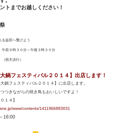
す。
ントまでお越しください！
祭
れる益田へ繋げよう
 午前９時３０分～午後３時３０分
 （雨天決行）
ＢＢ大鍋フェスティバル２０１４】出店します！
Ｂ大鍋フェスティバル２０１４】に出店します。
をつつきながらの焼き鳥もおいしいですよ！
２０１４】
mane.jp/www/contents/1411966883031
～16:00
場