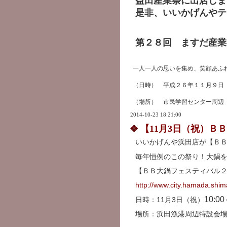
益田産業祭に出店しま
是非、いいかげんやテ
第２８回 ますだ産業
一人一人の思いを集め、笑顔あふ
（日時） 平成２６年１１月９日
（場所） 市民学習センター周辺
2014-10-23 18:21:00
【11月3日（祝）
いいかげんや浜田店が【Ｂ
毎年恒例のこの祭り！大鍋
【ＢＢ大鍋フェスティバル
http://www.city.hamada.shi
10:00
日時：11月3日（祝）
場所：浜田漁港周辺特設会