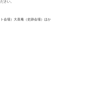
ください。
ント会場）大喜庵（史跡会場）ほか